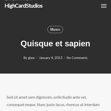
Men
Skip
HighCardStudios
to
main
content
Music
Quisque et sapien
By
glaw
January 4, 2013
No Comments
Sed sit amet sem dignissim, sollicitudin ante vel,
consequat neque. Nunc justo lacus, rhoncus ut interdum